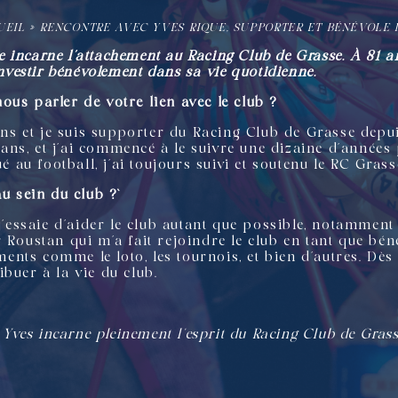
UEIL
»
RENCONTRE AVEC YVES RIQUE, SUPPORTER ET BÉNÉVOLE
ue incarne l’attachement au Racing Club de Grasse. À 81 ans
investir bénévolement dans sa vie quotidienne.
us parler de votre lien avec le club ?
 ans et je suis supporter du Racing Club de Grasse depu
8 ans, et j’ai commencé à le suivre une dizaine d’années 
ué au football, j’ai toujours suivi et soutenu le RC Gra
u sein du club ?`
 j’essaie d’aider le club autant que possible, notamme
 Roustan qui m’a fait rejoindre le club en tant que béné
nts comme le loto, les tournois, et bien d’autres. Dès 
buer à la vie du club.
, Yves incarne pleinement l’esprit du Racing Club de Gras