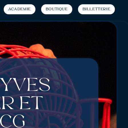
Académie
Boutique
Billetterie
 Yves
r et
RCG