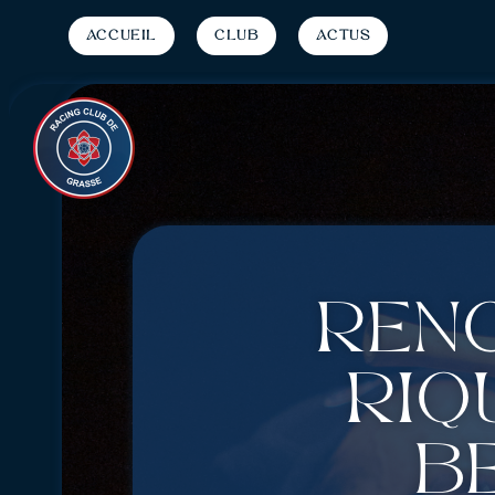
Accueil
Club
Actus
Ren
Riq
b