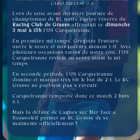
CARQUEIRANNE (1-2)
Lors de cette avant dernière journée de
championnat de R1, notre équipe réserve du
Racing Club de Grasse
affrontait ce
dimanche
3 mai à 15h
l’US Carqueiranne.
En première mi-temps, Gregoire Fruttero
ouvre le score et nos joueurs mènent 1-0. Avec
plusieurs occasions ratées de notre côté, l’US
Carqueiranne revient au score avant la mi-
temps.
En seconde période, l’US Carqueiranne
domine et marque très tôt le but du 2-1. Le RC
Grasse ne parvient pas à revenir.
Carqueiranne remporte donc ce match 2 buts
à 1.
Mais la défaite de Cagnes sur Mer face à
Beausoleil permet au RC Grasse de se
maintenir officiellement !