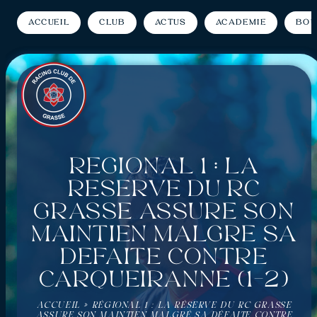
Accueil
Club
Actus
Académie
Bou
Régional 1 : La
réserve du RC
Grasse assure son
maintien malgré sa
défaite contre
Carqueiranne (1-2)
ACCUEIL
»
RÉGIONAL 1 : LA RÉSERVE DU RC GRASSE
ASSURE SON MAINTIEN MALGRÉ SA DÉFAITE CONTRE