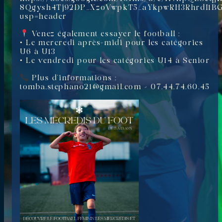
8Qgysh4Tj92DP_XzoVwpkT5_aYkpwRH3RhrdI1BG
usp=header
Venez également essayer le football :
• Le mercredi après-midi pour les catégories
U6 à U13
• Le vendredi pour les catégories U14 à Senior
Plus d’informations :
tomba.stephano21@gmail.com – 07.44.74.60.45