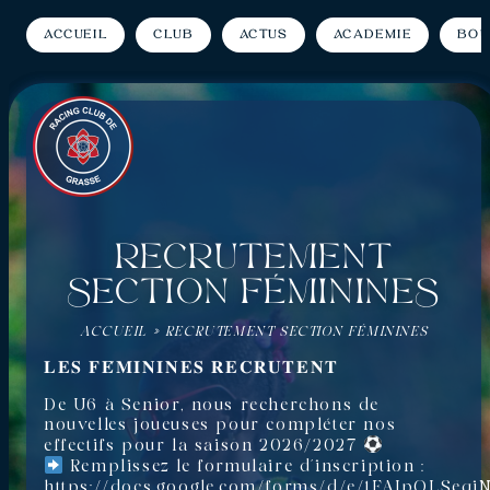
Accueil
Club
Actus
Académie
Bou
RECRUTEMENT
SECTION FÉMININES
ACCUEIL
»
RECRUTEMENT SECTION FÉMININES
𝐋𝐄𝐒 𝐅𝐄́𝐌𝐈𝐍𝐈𝐍𝐄𝐒 𝐑𝐄𝐂𝐑𝐔𝐓𝐄𝐍𝐓
De U6 à Senior, nous recherchons de
nouvelles joueuses pour compléter nos
effectifs pour la saison 2026/2027
Remplissez le formulaire d’inscription :
https://docs.google.com/forms/d/e/1FAIpQLSeqjN