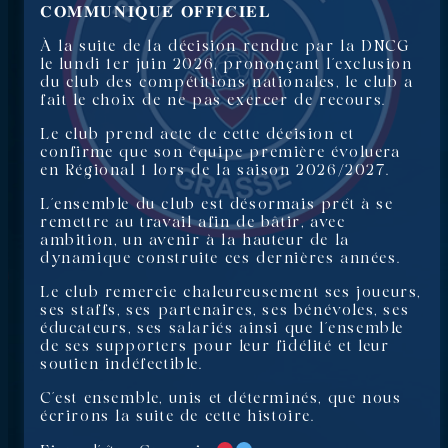
𝐂𝐎𝐌𝐌𝐔𝐍𝐈𝐐𝐔𝐄́ 𝐎𝐅𝐅𝐈𝐂𝐈𝐄𝐋
À la suite de la décision rendue par la DNCG
le lundi 1er juin 2026, prononçant l’exclusion
du club des compétitions nationales, le club a
fait le choix de ne pas exercer de recours.
Le club prend acte de cette décision et
confirme que son équipe première évoluera
en Régional 1 lors de la saison 2026/2027.
L’ensemble du club est désormais prêt à se
remettre au travail afin de bâtir, avec
ambition, un avenir à la hauteur de la
dynamique construite ces dernières années.
Le club remercie chaleureusement ses joueurs,
ses staffs, ses partenaires, ses bénévoles, ses
éducateurs, ses salariés ainsi que l’ensemble
de ses supporters pour leur fidélité et leur
soutien indéfectible.
C’est ensemble, unis et déterminés, que nous
écrirons la suite de cette histoire.