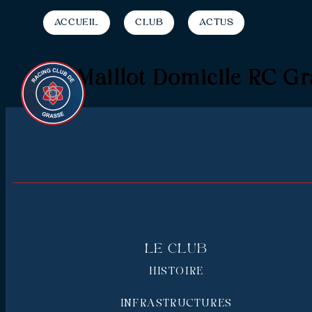
Accueil
Club
Actus
Maillot Domicile RC Gr
Le Club
HISTOIRE
INFRASTRUCTURES