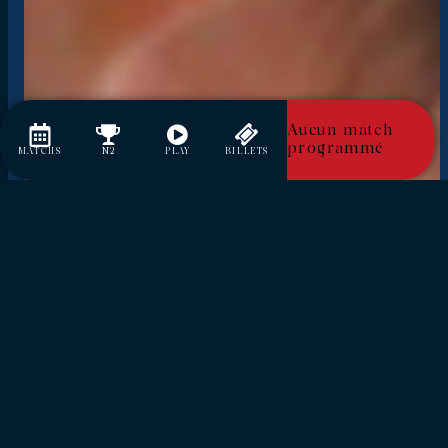
Aucun match
programmé
MATCHS
N2
PLAY
BILLETS