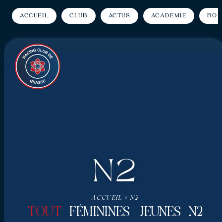
Accueil
Club
Actus
Académie
Bou
N2
ACCUEIL
»
N2
TOUT
FÉMININES
JEUNES
N2