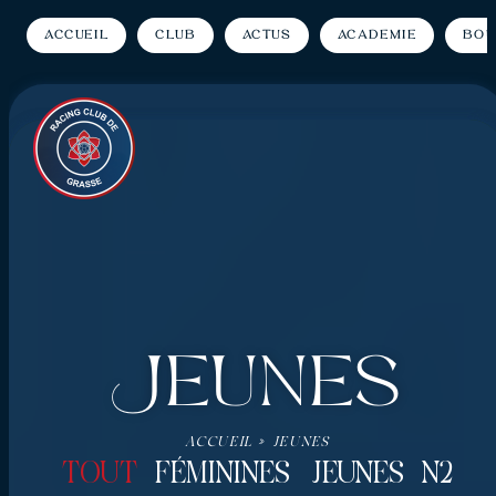
Accueil
Club
Actus
Académie
Bou
Jeunes
ACCUEIL
»
JEUNES
TOUT
FÉMININES
JEUNES
N2