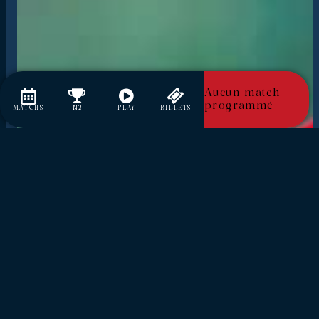
Aucun match
programmé
MATCHS
N2
PLAY
BILLETS