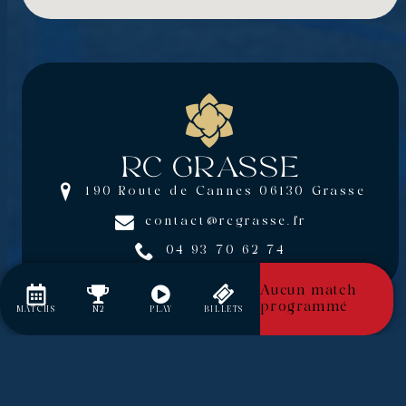
RC Grasse
190 Route de Cannes 06130 Grasse
contact@rcgrasse.fr
04 93 70 62 74
Aucun match
programmé
MATCHS
N2
PLAY
BILLETS