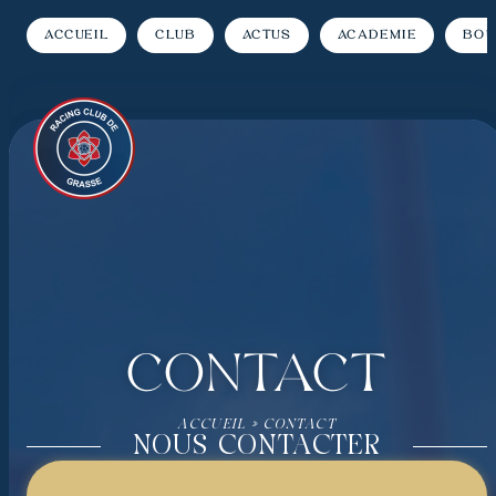
Accueil
Club
Actus
Académie
Bou
Contact
ACCUEIL
»
CONTACT
NOUS CONTACTER