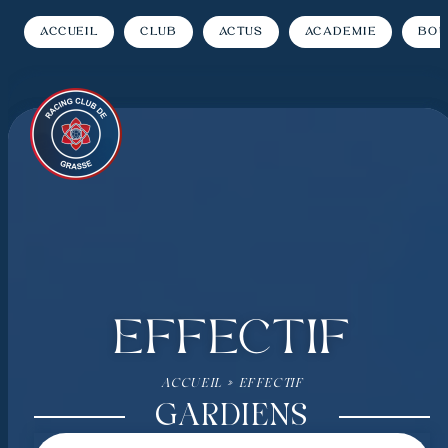
Accueil
Club
Actus
Académie
Bou
Effectif
ACCUEIL
»
EFFECTIF
GARDIENS