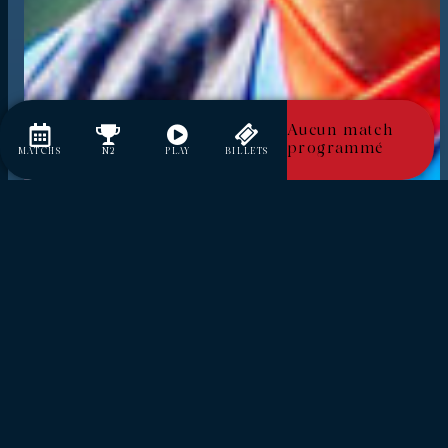
Aucun match
programmé
MATCHS
N2
PLAY
BILLETS