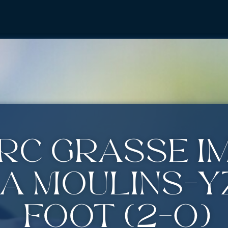
e RC Grasse 
 à Moulins-
Foot (2-0)