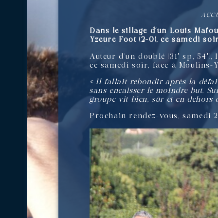
ACC
Dans le sillage d’un Louis Mafo
Yzeure Foot (2-0), ce samedi soi
Auteur d’un doublé (31′ sp, 54′),
ce samedi soir, face à Moulins-Y
« Il fallait rebondir après la défai
sans encaisser le moindre but. Sur
groupe vit bien, sûr et en dehors 
Prochain rendez-vous, samedi 24