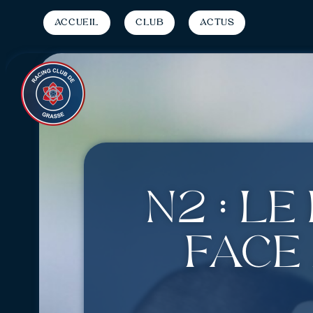
Accueil
Club
Actus
N2 : L
face