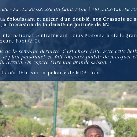
UEIL
»
N2 : LE RC GRASSE IMPÉRIAL FACE À MOULINS-YZEURE FOO
uta éblouissant et auteur d’un doublé, nos Grassois se 
r, à l’occasion de la deuxième journée de N2.
 l’international centrafricain Louis Mafouta a été le gra
zeure Foot (2-0).
te de la semaine dernière. C’est chose faite, avec cette bell
 le plan personnel, ça fait toujours plaisir de marquer et
du terrain. On espère faire une grande saison. »
 août (18h), sur la pelouse de MDA Foot.