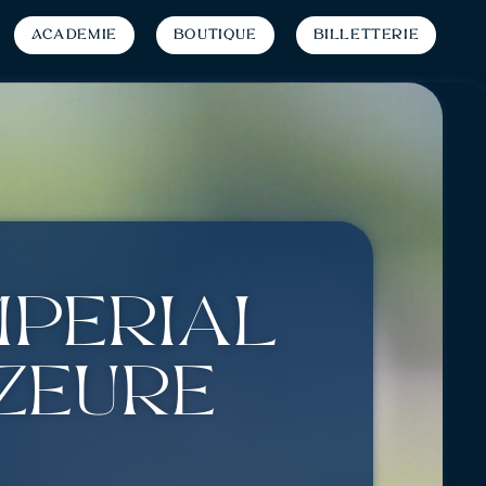
Académie
Boutique
Billetterie
impérial
Yzeure