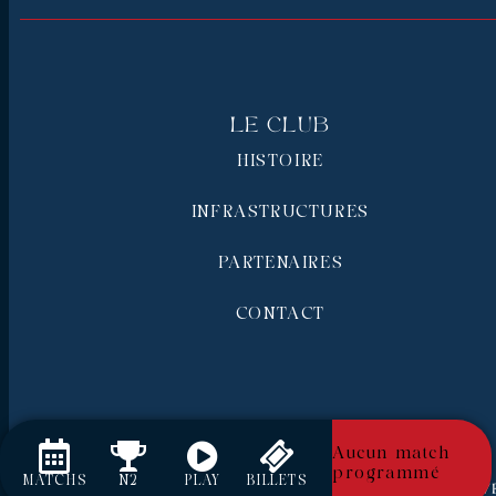
Le Club
HISTOIRE
INFRASTRUCTURES
PARTENAIRES
CONTACT
Aucun match
programmé
MATCHS
N2
PLAY
BILLETS
RC Pays de Grasse © 2026 - Tous droits réserv