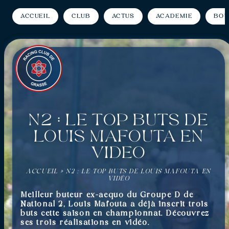
Accueil
Club
Actus
Académie
Bou
N2 : Le top buts de
Louis Mafouta en
vidéo
ACCUEIL
»
N2 : LE TOP BUTS DE LOUIS MAFOUTA EN
VIDÉO
Meilleur buteur ex-aequo du Groupe D de
National 2, Louis Mafouta a déjà inscrit trois
buts cette saison en championnat. Découvrez
ses trois réalisations en vidéo.