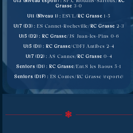
U13 (Niveau espoir) :
SP.C Mouans-Sartoux/
RC
Grasse
3-0
U11 (Niveau 1) :
ESVL/
RC Grasse
1-5
U17 (D3) :
ES Cannet-Rocheville/
RC Grasse
2-3
U15 (D2) :
RC Grasse
/JS Juan-les-Pins 0-6
U15 (D1) : RC Grasse
/CDFJ Antibes 2-4
U17 (D2) :
AS Cannes/
RC Grasse
0-4
Seniors (D1) : RC Grasse
/Ent.S les Baous 5-1
Seniors (D1F) :
ES Contes/RC Grasse (reporté)