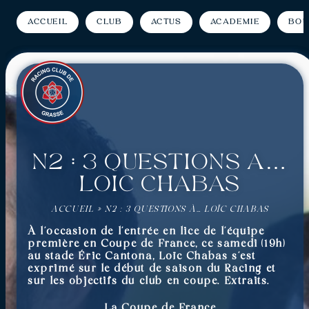
Accueil
Club
Actus
Académie
Bou
N2 : 3 questions à…
Loïc Chabas
ACCUEIL
»
N2 : 3 QUESTIONS À… LOÏC CHABAS
À l’occasion de l’entrée en lice de l’équipe
première en Coupe de France, ce samedi (19h)
au stade Éric Cantona, Loïc Chabas s’est
exprimé sur le début de saison du Racing et
sur les objectifs du club en coupe. Extraits.
La Coupe de France