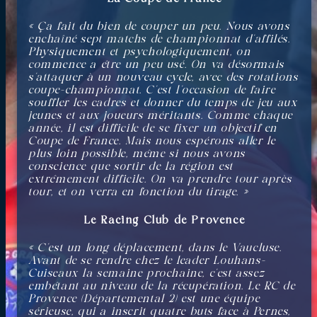
« Ça fait du bien de couper un peu. Nous avons
enchaîné sept matchs de championnat d’affilés.
Physiquement et psychologiquement, on
commence a être un peu usé. On va désormais
s’attaquer à un nouveau cycle, avec des rotations
coupe-championnat. C’est l’occasion de faire
souffler les cadres et donner du temps de jeu aux
jeunes et aux joueurs méritants. Comme chaque
année, il est difficile de se fixer un objectif en
Coupe de France. Mais nous espérons aller le
plus loin possible, même si nous avons
conscience que sortir de la région est
extrêmement difficile. On va prendre tour après
tour, et on verra en fonction du tirage. »
Le Racing Club de Provence
« C’est un long déplacement, dans le Vaucluse.
Avant de se rendre chez le leader Louhans-
Cuiseaux la semaine prochaine, c’est assez
embêtant au niveau de la récupération. Le RC de
Provence (Départemental 2) est une équipe
sérieuse, qui a inscrit quatre buts face à Pernes,