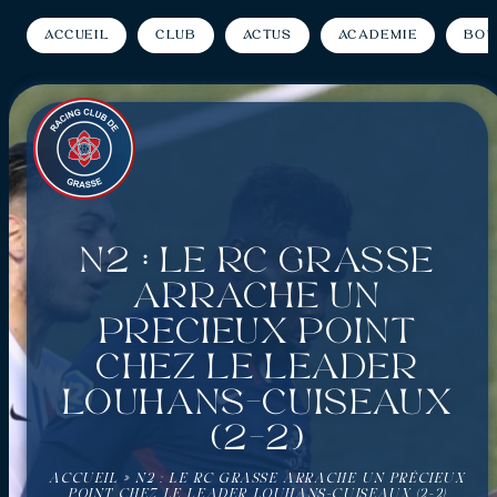
Accueil
Club
Actus
Académie
Bou
N2 : Le RC Grasse
arrache un
précieux point
chez le leader
Louhans-Cuiseaux
(2-2)
ACCUEIL
»
N2 : LE RC GRASSE ARRACHE UN PRÉCIEUX
POINT CHEZ LE LEADER LOUHANS-CUISEAUX (2-2)