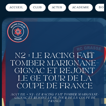
Accueil
Club
Actus
Académie
Bou
N2 : Le Racing fait
tomber Marignane-
Gignac et rejoint
le 6e tour de la
Coupe de France
ACCUEIL
»
N2 : LE RACING FAIT TOMBER MARIGNANE-
GIGNAC ET REJOINT LE 6E TOUR DE LA COUPE DE
FRANCE