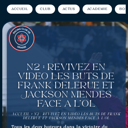
Accueil
Club
Actus
Académie
Bou
N2 : Revivez en
vidéo les buts de
Frank Delerue et
Jackson Mendes
face à l’OL
ACCUEIL
»
N2 : REVIVEZ EN VIDÉO LES BUTS DE FRANK
DELERUE ET JACKSON MENDES FACE À L’OL
Tous les deux buteurs dans la victoire du