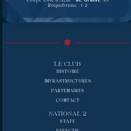
Coupe Côte d’Azur :
RC Grasse
/AS
Roquebrune : 1-2
Le Club
HISTOIRE
INFRASTRUCTURES
PARTENAIRES
CONTACT
National 2
STAFF