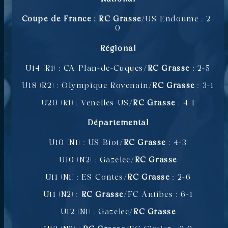
Coupe de France :
RC Grasse
/US Endoume : 2-
0
Régional
U14 (R1) : CA Plan-de-Cuques/
RC Grasse
: 2-5
U18 (R2) : Olympique Rovenain/
RC Grasse
: 3-1
U20 (R1) : Venelles US/
RC Grasse
: 4-1
Départemental
U10 (N1) : US Biot/
RC Grasse
: 4-3
U10 (N2) : Gazelec/
RC Grasse
U11 (N1) : ES Contes/
RC Grasse
: 2-6
U11 (N2) :
RC Grasse
/FC Antibes : 6-1
U12 (N1) : Gazelec/
RC Grasse