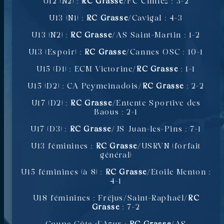
U12 (N2) :
RC Grasse
/FC Cimiez : 3-2
U13 (N1) :
RC Grasse
/Cavigal : 4-3
U13 (N2) :
RC Grasse
/AS Saint-Martin : 1-2
U13 (Espoir) :
RC Grasse
/Cannes OSC : 10-1
U15 (D1) : ECM Victorine/
RC Grasse
: 1-1
U15 (D2) : CA Peymeinadois/
RC Grasse
: 2-2
U17 (D2) :
RC Grasse
/Entente Sportive des
Baous : 2-1
U17 (D3) :
RC Grasse
/JS Juan-les-Pins : 7-1
U13 féminines :
RC Grasse
/USRVN (forfait
général)
U15 féminines (à 8) :
RC Grasse
/Etoile Menton :
4-1
U18 féminines : Fréjus/Saint-Raphaël/
RC
Grasse
: 7-2