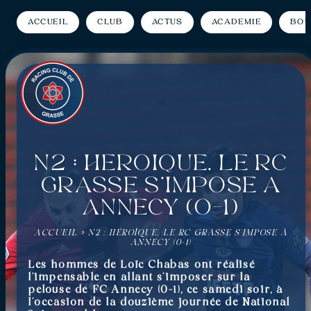
Accueil
Club
Actus
Académie
Bou
N2 : Héroïque, le RC
Grasse s’impose à
Annecy (0-1)
ACCUEIL
»
N2 : HÉROÏQUE, LE RC GRASSE S’IMPOSE À
ANNECY (0-1)
Les hommes de Loïc Chabas ont réalisé
l’impensable en allant s’imposer sur la
pelouse de FC Annecy (0-1), ce samedi soir, à
l’occasion de la douzième journée de National