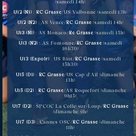
(samedi 14h)
U12 (N1)
:
RC Grasse
/US Valbonne (samedi 13h)
U12 (N2)
: AS Vence/
RC Grasse
(samedi 14h)
U13 (N1)
: AS Monaco/
Rc Grasse
(samedi 15h)
U13 (N2)
: AS Fontonne/
RC Grasse
(samedi
16h30)
U13 (Espoir)
: US Biot/
RC Grasse
(samedi
15h30)
U15 (D1)
:
RC Grasse
/US Cap d’Ail (dimanche
13h)
U15 (D2)
:
RC Grasse
/AS Roquefort (dimanche
9h15)
U17 (D2)
: SPCOC La Colle-sur-Loup/
RC Grasse
(dimanche 9h)
U17 (D3)
: Cannes OSC/
RC Grasse
(dimanche
11h)