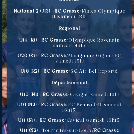
National 2 (J13)
:
RC Grasse
/Nîmes Olympique
II (samedi 18h)
Régional
U14 (R1)
:
RC Grasse
/Olympique Rovenain
(samedi 14h15)
U20 (R1)
:
RC Grasse
/Marignane-Gignac FC
(samedi 15h)
U18 (R2)
:
RC Grasse
/SC Air Bel (reporté)
Départemental
U10 (N1)
:
RC Grasse
/Cavigal (samedi 13h)
U10 (N2)
:
RC Grasse
/FC Beausoleil (samedi
16h15)
U11 (N1)
:
RC Grasse
/Cavigal (samedi 16h15)
U11 (N2)
: Tourrettes-sur-Loup
/RC Grasse