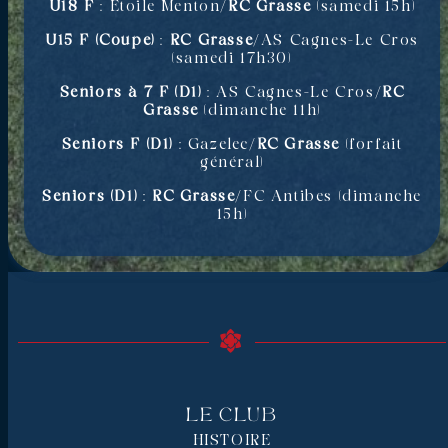
U18 F
: Étoile Menton/
RC Grasse
(samedi 15h)
U15 F (Coupe)
:
RC Grasse
/AS Cagnes-Le Cros
(samedi 17h30)
Seniors à 7 F (D1)
: AS Cagnes-Le Cros/
RC
Grasse
(dimanche 11h)
Seniors F (D1)
: Gazelec/
RC Grasse
(forfait
général)
Seniors (D1)
:
RC Grasse
/FC Antibes (dimanche
15h)
Le Club
HISTOIRE