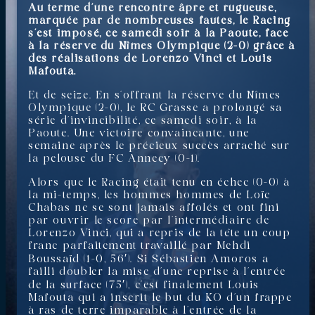
Au terme d’une rencontre âpre et rugueuse,
marquée par de nombreuses fautes, le Racing
s’est imposé, ce samedi soir à la Paoute, face
à la réserve du Nîmes Olympique (2-0) grâce à
des réalisations de Lorenzo Vinci et Louis
Mafouta.
Et de seize. En s’offrant la réserve du Nîmes
Olympique (2-0), le RC Grasse a prolongé sa
série d’invincibilité, ce samedi soir, à la
Paoute. Une victoire convaincante, une
semaine après le précieux succès arraché sur
la pelouse du FC Annecy (0-1).
Alors que le Racing était tenu en échec (0-0) à
la mi-temps, les hommes hommes de Loïc
Chabas ne se sont jamais affolés et ont fini
par ouvrir le score par l’intermédiaire de
Lorenzo Vinci, qui a repris de la tête un coup
franc parfaitement travaillé par Mehdi
Boussaïd (1-0, 56′). Si Sébastien Amoros a
failli doubler la mise d’une reprise à l’entrée
de la surface (75′), c’est finalement Louis
Mafouta qui a inscrit le but du KO d’un frappe
à ras de terre imparable à l’entrée de la