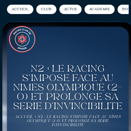
Accueil
Club
Actus
Académie
Bou
N2 : Le Racing
s’impose face au
Nîmes Olympique (2-
0) et prolonge sa
série d’invincibilité
ACCUEIL
»
N2 : LE RACING S’IMPOSE FACE AU NÎMES
OLYMPIQUE (2-0) ET PROLONGE SA SÉRIE
D’INVINCIBILITÉ