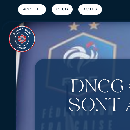
Accueil
Club
Actus
DNCG 
sont 