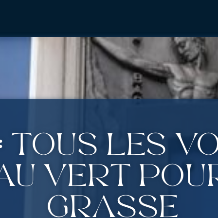
: Tous les v
au vert pour
Grasse