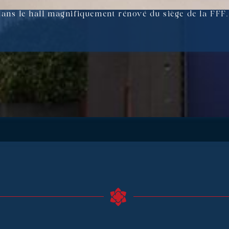
ans le hall magnifiquement rénové du siège de la FFF.