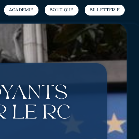
Académie
Boutique
Billetterie
oyants
 le RC