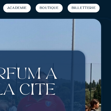
Académie
Boutique
Billetterie
rfum à
a cité