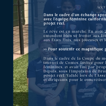
ACCU
Dans le cadre d’un échange sport
avec l’équipe féminine californ
projet réel.
Le rêve est en marche. En août 
entendent bien se frotter aux fo
aux États-Unis, nos joueuses et 
>> Pour soutenir ce magnifique 
Dans le cadre de la Coupe du mo
tournoi de Contes. Invitée pour 
féminines, et avait fini par pro
Depuis, sous l’impulsion de Brun
projet réel. Validé lors de l’As
et dirigeants pour le concrétiser