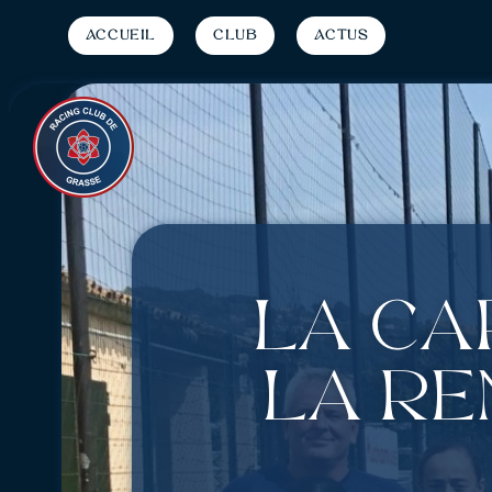
Accueil
Club
Actus
La ca
la re