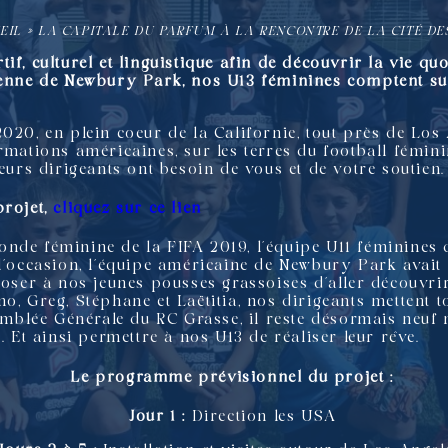
EIL
»
LA CAPITALE DU PARFUM À LA RENCONTRE DE LA CITÉ DE
if, culturel et linguistique afin de découvrir la vie q
ienne de Newbury Park, nos U13 féminines comptent su
2020, en plein coeur de la Californie, tout près de Los
rmations américaines, sur les terres du football fémini
leurs dirigeants ont besoin de vous et de votre soutien.
projet,
cliquez
sur ce lien
nde féminine de la FIFA 2019, l’équipe U11 féminines 
l’occasion, l’équipe américaine de Newbury Park avait 
poser à nos jeunes pousses grassoises d’aller découvrir
o, Greg, Stéphane et Laëtitia, nos dirigeants mettent 
semblée Générale du RC Grasse, il reste désormais neuf
. Et ainsi permettre à nos U13 de réaliser leur rêve.
Le programme prévisionnel du projet :
Jour 1 :
Direction les USA