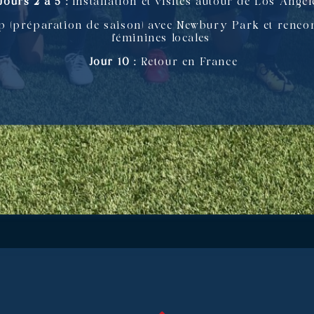
Jours 2 à 5 :
Installation et visites autour de Los Ange
 (préparation de saison) avec Newbury Park et rencon
féminines locales
Jour 10 :
Retour en France