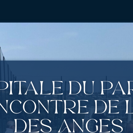
pitale du pa
ncontre de l
des Anges