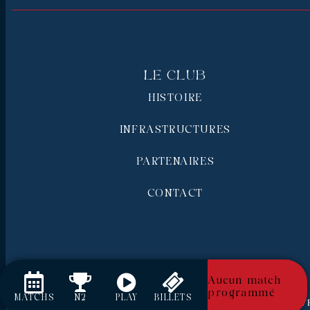
Le Club
HISTOIRE
INFRASTRUCTURES
PARTENAIRES
CONTACT
Aucun match
programmé
MATCHS
N2
PLAY
BILLETS
RC Pays de Grasse © 2026 - Tous droits réserv