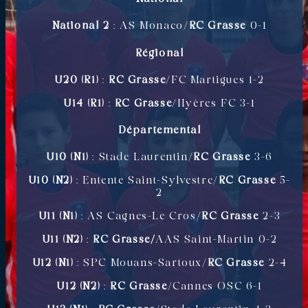
National 2
: AS Monaco/
RC Grasse
0-1
Régional
U20 (R1)
:
RC Grasse
/FC Martigues 1-2
U14 (R1)
:
RC Grasse
/Hyères FC 3-1
Départemental
U10 (N1)
: Stade Laurentin/
RC Grasse
3-6
U10 (N2)
: Entente Saint-Sylvestre/
RC Grasse
5-
2
U11 (N1)
: AS Cagnes-Le Cros/
RC Grasse
2-3
U11 (N2)
:
RC Grasse/
AAS Saint-Martin 0-2
U12 (N1)
: SPC Mouans-Sartoux/
RC Grasse
2-4
U12 (N2)
:
RC Grasse
/Cannes OSC 6-1