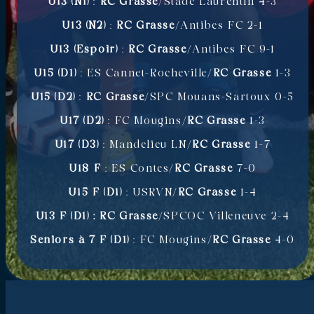
U13 (N1)
:
RC Grasse
/Stade Laurentin 4-3
U13 (N2)
:
RC Grasse
/Antibes FC 2-1
U13 (Espoir)
:
RC Grasse
/Antibes FC 9-1
U15 (D1)
: ES Cannet-Rocheville/
RC Grasse
1-3
U15 (D2)
:
RC Grasse
/SPC Mouans-Sartoux 0-5
U17 (D2)
: FC Mougins/
RC Grasse
1-3
U17 (D3)
: Mandelieu LN/
RC Grasse
1-7
U18 F
: ES Contes/
RC Grasse
7-0
U15 F (D1)
: USRVN/
RC Grasse
1-4
U13 F (D1) :
RC Grasse
/SPCOC Villeneuve 2-4
Seniors à 7 F (D1)
: FC Mougins/
RC Grasse
4-0