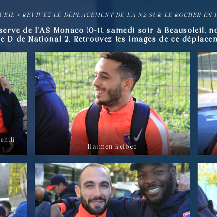
UEIL
»
REVIVEZ LE DÉPLACEMENT DE LA N2 SUR LE ROCHER EN 
erve de l’AS Monaco (0-1), samedi soir à Beausoleil, n
pe D de National 2. Retrouvez les images de ce déplace
Mehdi
Hatmen Reibec