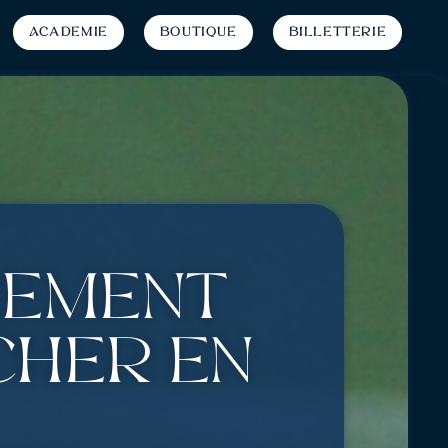
Académie
Boutique
Billetterie
cement
cher en