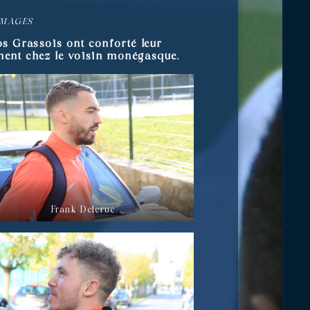
IMAGES
os Grassois ont conforté leur
ment chez le voisin monégasque.
Frank Delerue