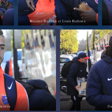
Nicolas Medjian et Louis Mafouta
Amoros
Da