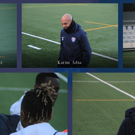
ci
Karim Adsa