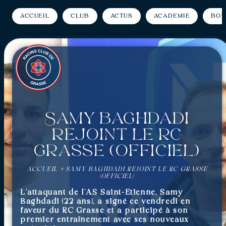
Accueil
Club
Actus
Académie
Bou
Samy Baghdadi
rejoint le RC
Grasse (officiel)
ACCUEIL
»
SAMY BAGHDADI REJOINT LE RC GRASSE
(OFFICIEL)
L’attaquant de l’AS Saint-Etienne, Samy
Baghdadi (22 ans), a signé ce vendredi en
faveur du RC Grasse
et a participé à son
premier entraînement avec ses nouveaux