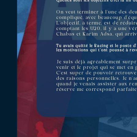
Quelles sont les objectifs d’ici la fin 
On veut terminer à l’une des de
compliqué, avec beaucoup d’équi
L’objectif, à terme, est de rédui
comptant les U20, il y a une vér
Chabas et Karim Adsa, qui arrive
Tu avais quitté le Racing et le poste 
les motivations qui t’ont poussé à rev
Je suis déjà agréablement surpr
venir et le projet qui se met en 
C’est super de pouvoir retrouver
des raisons personnelles. Je n’ar
quand je venais assister aux ren
réserve me correspond parfaite