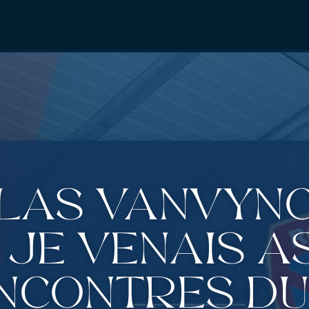
las Vanvynck
je venais a
ncontres du