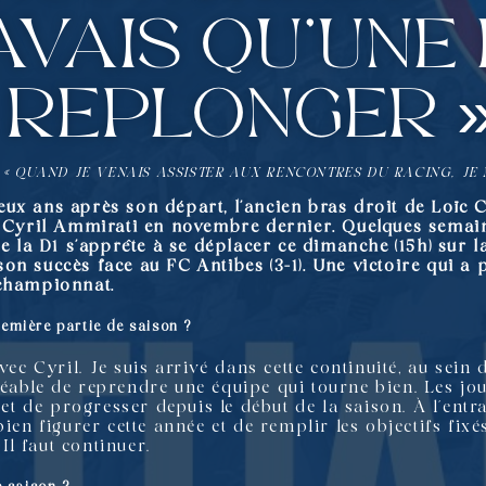
avais qu’une 
replonger 
« QUAND JE VENAIS ASSISTER AUX RENCONTRES DU RACING, JE 
ux ans après son départ, l’ancien bras droit de Loïc C
à Cyril Ammirati en novembre dernier. Quelques semain
ue la D1 s’apprête à se déplacer ce dimanche (15h) sur 
on succès face au FC Antibes (3-1). Une victoire qui a
 championnat.
première partie de saison ?
avec Cyril. Je suis arrivé dans cette continuité, au sei
éable de reprendre une équipe qui tourne bien. Les jou
 et de progresser depuis le début de la saison. À l’entr
ien figurer cette année et de remplir les objectifs fixé
 Il faut continuer.