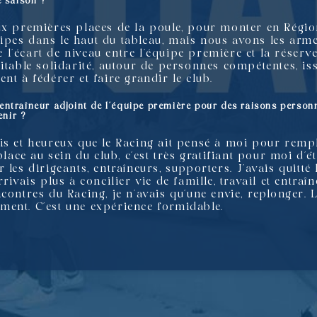
de saison ?
ux premières places de la poule, pour monter en Régio
pes dans le haut du tableau, mais nous avons les arme
re l’écart de niveau entre l’équipe première et la réserve
itable solidarité, autour de personnes compétentes, iss
nt à fédérer et faire grandir le club.
d’entraîneur adjoint de l’équipe première pour des raisons personn
enir ?
is et heureux que le Racing ait pensé à moi pour rempl
place au sein du club, c’est très gratifiant pour moi d’
 les dirigeants, entraîneurs, supporters. J’avais quitté
rivais plus à concilier vie de famille, travail et entraî
contres du Racing, je n’avais qu’une envie, replonger. 
ment. C’est une expérience formidable.