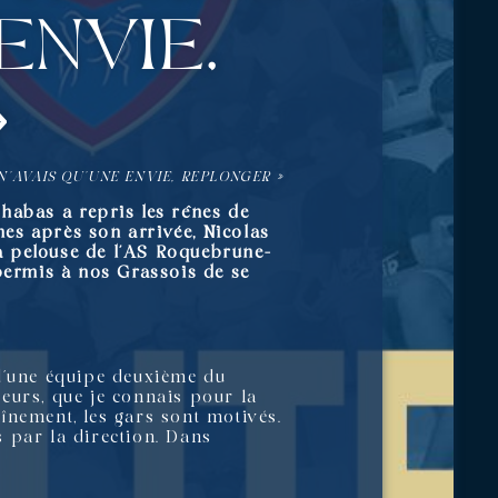
envie,
»
N’AVAIS QU’UNE ENVIE, REPLONGER »
habas a repris les rênes de
es après son arrivée, Nicolas
la pelouse de l’AS Roquebrune-
 permis à nos Grassois de se
n d’une équipe deuxième du
eurs, que je connais pour la
aînement, les gars sont motivés.
s par la direction. Dans