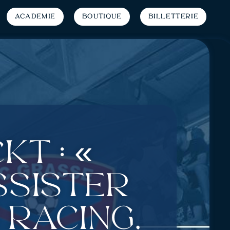
Académie
Boutique
Billetterie
t : «
ssister
 Racing,