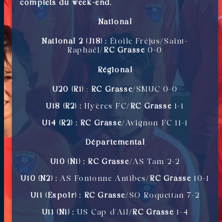
complets du week-end.
National
National 2 (J18) :
Étoile Fréjus/Saint-
Raphaël/
RC Grasse
0-0
Régional
U20 (R1)
:
RC Grasse
/SMUC 0-0
U18 (R2) :
Hyères FC/
RC Grasse
1-1
U14 (R2) : RC Grasse
/Avignon FC 11-1
Départemental
U10 (N1) :
RC Grasse
/AS Tam 2-2
U10 (N2) :
AS Fontonne Antibes/
RC Grasse
10-1
U11 (Espoir) : RC Grasse
/SO Roquettan 7-2
U11 (N1) :
US Cap d’Ail/
RC Grasse
1-4