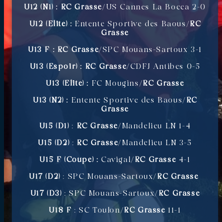
U12 (N1) : RC Grasse
/US Cannes La Bocca 2-0
U12 (Elite) :
Entente Sportive des Baous/
RC
Grasse
U13 F : RC Grasse
/SPC Mouans-Sartoux 3-1
U13 (Espoir) :
RC Grasse
/CDFJ Antibes 0-5
U13 (Elite) :
FC Mougins/
RC Grasse
U13 (N2) :
Entente Sportive des Baous/
RC
Grasse
U15 (D1)
:
RC Grasse
/Mandelieu LN 1-4
U15 (D2)
:
RC Grasse
/Mandelieu LN
3-5
U15 F (Coupe) :
Cavigal/
RC Grasse
4-1
U17 (D2)
: SPC Mouans-Sartoux/
RC Grasse
U17 (D3)
: SPC Mouans-Sartoux/
RC Grasse
U18 F
: SC Toulon/
RC Grasse
11-1