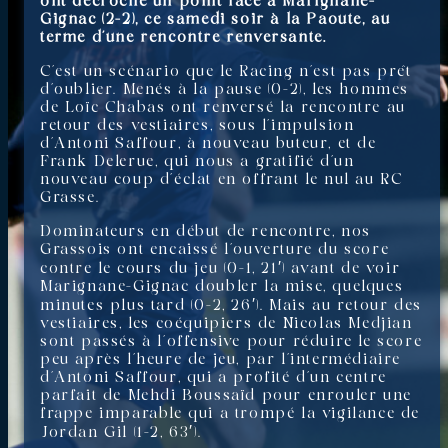
ont décroché un point face à Marignane-
Gignac (2-2), ce samedi soir à la Paoute, au
terme d’une rencontre renversante.
C’est un scénario que le Racing n’est pas prêt
d’oublier. Menés à la pause (0-2), les hommes
de Loïc Chabas ont renversé la rencontre au
retour des vestiaires, sous l’impulsion
d’Antoni Saffour, à nouveau buteur, et de
Frank Delerue, qui nous a gratifié d’un
nouveau coup d’éclat en offrant le nul au RC
Grasse.
Dominateurs en début de rencontre, nos
Grassois ont encaissé l’ouverture du score
contre le cours du jeu (0-1, 21′) avant de voir
Marignane-Gignac doubler la mise, quelques
minutes plus tard (0-2, 26′). Mais au retour des
vestiaires, les coéquipiers de Nicolas Medjian
sont passés à l’offensive pour réduire le score
peu après l’heure de jeu, par l’intermédiaire
d’Antoni Saffour, qui a profité d’un centre
parfait de Mehdi Boussaïd pour enrouler une
frappe imparable qui a trompé la vigilance de
Jordan Gil (1-2, 63′).