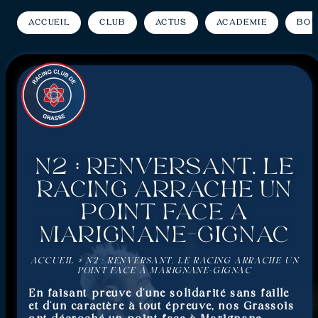
Accueil
Club
Actus
Académie
Bou
N2 : Renversant, le
Racing arrache un
point face à
Marignane-Gignac
ACCUEIL
»
N2 : RENVERSANT, LE RACING ARRACHE UN
POINT FACE À MARIGNANE-GIGNAC
En faisant preuve d’une solidarité sans faille
et d’un caractère à tout épreuve, nos Grassois