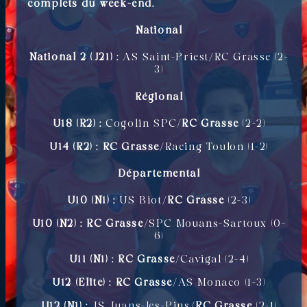
complets du week-end.
National
National 2 (J21) :
AS Saint-Priest/RC Grasse (2-
3)
Régional
U18 (R2) :
Cogolin SPC/
RC Grasse
(2-2)
U14 (R2) : RC Grasse
/Racing Toulon (1-2)
Départemental
U10 (N1) :
US Biot/
RC Grasse
(2-3)
U10 (N2) :
RC Grasse
/SPC Mouans-Sartoux (0-
6)
U11 (N1) :
RC Grasse
/Cavigal (2-4)
U12 (Elite) : RC Grasse
/AS Monaco (1-3)
U12 (N1) :
JS Juans-les-Pins/
RC Grasse
(2-1)