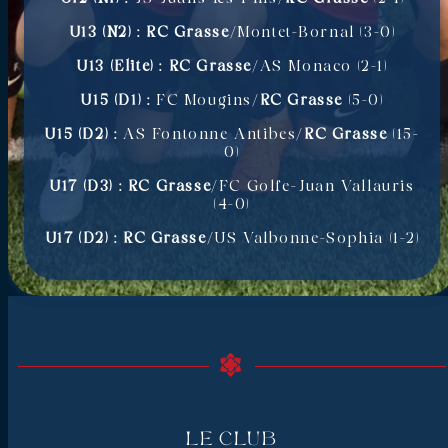
U13 (N2) : RC Grasse
/Montet-Bornal (3-0)
U13 (Elite) : RC Grasse
/AS Monaco (2-1)
U15 (D1) :
FC Mougins/
RC Grasse
(5-0)
U15 (D2) :
AS Fontonne Antibes/
RC Grasse
(15-
0)
U17 (D3) : RC Grasse
/FC Golfe-Juan Vallauris
(4-0)
U17 (D2) : RC Grasse
/US Valbonne-Sophia (1-2)
Le Club