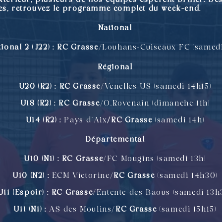
nes, retrouvez le programme complet du week-end.
National
ional 2 (J22) :
RC Grasse
/Louhans-Cuiseaux FC (samedi
Régional
U20 (R2) :
RC Grasse
/Venelles US (samedi 14h15)
U18 (R2) :
RC Grasse
/O.Rovenain (dimanche 11h)
U14 (R2) :
Pays d’Aix
/RC Grasse
(samedi 14h)
Départemental
U10 (N1) :
RC Grasse
/FC Mougins (samedi 13h)
U10 (N2) :
ECM Victorine/
RC Grasse
(samedi 14h30)
U11 (Espoir) :
RC Grasse
/Entente des Baous (samedi 13h
U11 (N1) :
AS des Moulins/
RC Grasse
(samedi 15h15)