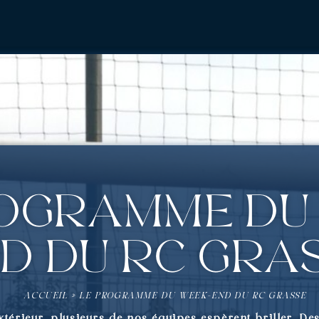
rogramme du
d du RC Gra
ACCUEIL
»
LE PROGRAMME DU WEEK-END DU RC GRASSE
xtérieur, plusieurs de nos équipes espèrent briller. De