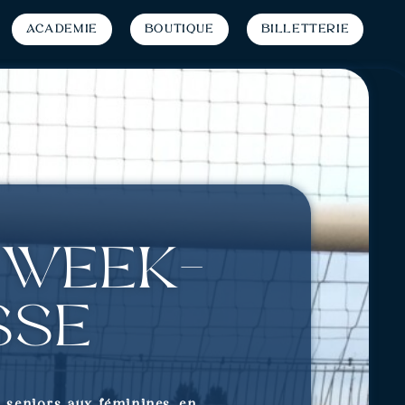
Académie
Boutique
Billetterie
 week-
sse
s seniors aux féminines, en