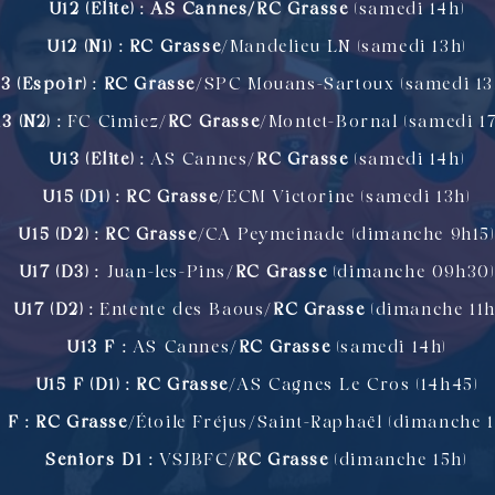
U12 (Elite) : AS Cannes/RC Grasse
(samedi 14h)
U12 (N1) :
RC Grasse
/Mandelieu LN (samedi 13h)
3 (Espoir) :
RC Grasse
/SPC Mouans-Sartoux (samedi 13
3 (N2) :
FC Cimiez/
RC Grasse
/Montet-Bornal (samedi 17
U13 (Elite) :
AS Cannes/
RC Grasse
(samedi 14h)
U15 (D1) :
RC Grasse
/ECM Victorine (samedi 13h)
U15 (D2) :
RC Grasse
/CA Peymeinade (dimanche 9h15)
U17 (D3) :
Juan-les-Pins/
RC Grasse
(dimanche 09h30)
U17 (D2) :
Entente des Baous/
RC Grasse
(dimanche 11h
U13 F :
AS Cannes/
RC Grasse
(samedi 14h)
U15 F (D1) : RC Grasse
/AS Cagnes Le Cros (14h45)
 F : RC Grasse
/Étoile Fréjus/Saint-Raphaël (dimanche 
Seniors D1 :
VSJBFC/
RC Grasse
(dimanche 15h)