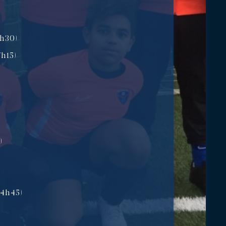
h30)
h15)
)
14h45)