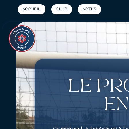
Accueil
Club
Actus
Le p
en
Ce week-end, à domicile ou à l’e