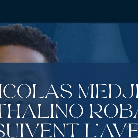
Nicolas Medj
thalino Rob
uivent l’av