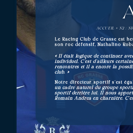
ACCUEIL
»
N2 : 
Le Racing Club de Grasse est he
son roc défensif, Nathalino Rob
« Il était logique de continuer av
individuel. C’est d’ailleurs certai
rencontres et il a encore la possi
club. »
Notre directeur sportif s’est é
un cadre naturel du groupe spor
sportif derrière lui. Il nous appor
Romain Andrea en charnière. C’est