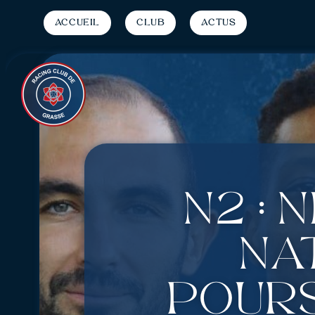
Accueil
Club
Actus
N2 : 
Na
pours