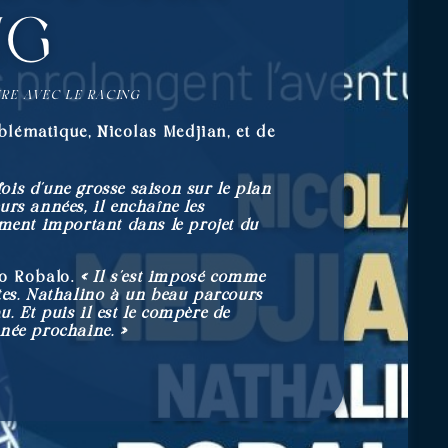
ng
URE AVEC LE RACING
lématique, Nicolas Medjian, et de
fois d’une grosse saison sur le plan
eurs années, il enchaîne les
élément important dans le projet du
no Robalo.
« Il s’est imposé comme
es. Nathalino à un beau parcours
u. Et puis il est le compère de
nnée prochaine. »