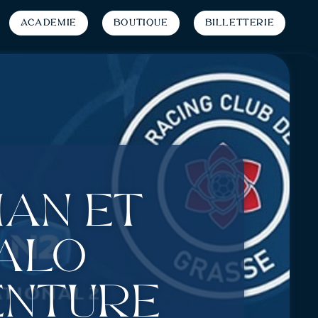
Académie
Boutique
Billetterie
ian et
alo
enture