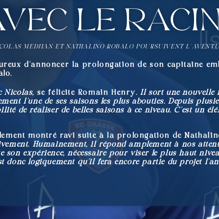
avec le Raci
NICOLAS MEDJIAN ET NATHALINO ROBALO POURSUIVENT L’AVENT
ureux d’annoncer la prolongation de son capitaine emb
alo.
ec Nicolas,
se félicite Romain Henry.
Il sort une nouvelle 
nement l’une de ses saisons les plus abouties. Depuis plusi
bilité de réaliser de belles saisons à ce niveau. C’est un 
galement montré ravi suite à la prolongation de Nathali
tivement. Humainement, il répond amplement à nos attent
te son expérience, nécessaire pour viser le plus haut nivea
 donc logiquement qu’il fera encore partie du projet l’a