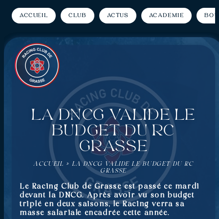
Accueil
Club
Actus
Académie
Bou
La DNCG valide le
budget du RC
Grasse
ACCUEIL
»
LA DNCG VALIDE LE BUDGET DU RC
GRASSE
Le Racing Club de Grasse est passé ce mardi
devant la DNCG. Après avoir vu son budget
triplé en deux saisons, le Racing verra sa
masse salariale encadrée cette année.