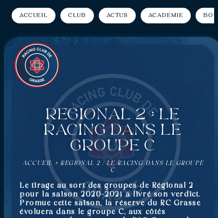
Accueil
Club
Actus
Académie
Bou
Régional 2 : Le
Racing dans le
groupe C
ACCUEIL
»
RÉGIONAL 2 : LE RACING DANS LE GROUPE
C
Le tirage au sort des groupes de Régional 2
pour la saison 2020-2021 a livré son verdict.
Promue cette saison, la réserve du RC Grasse
évoluera dans le groupe C, aux côtés