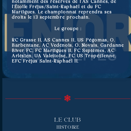
notamment des réserves de l’AS Cannes, de
l’Étoile Fréjus/Saint-Raphaël et du FC
Martigues. Le championnat reprendra ses
droits le 13 septembre prochain.
Le groupe :
RC Grasse II, AS Cannes II, US Pégomas, O.
Barbentane, AC Vedénois, O. Novais, Gardanne
Biver FC, FC Martigues II, FC Septèmes, AC
Arlésien, UA Valettoise, FC US Tropézienne,
EFC Fréjus Saint-Raphaël II.
Le Club
HISTOIRE