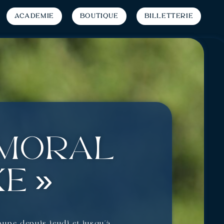
Académie
Boutique
Billetterie
e moral
e »
oupe depuis jeudi et jusqu’à