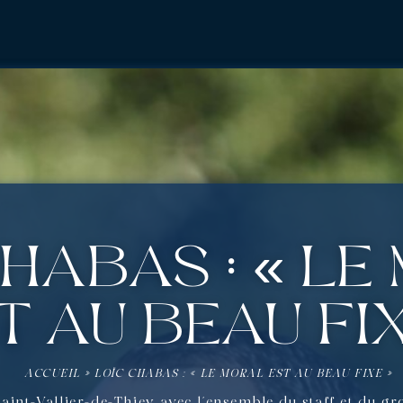
Chabas : « L
t au beau fix
ACCUEIL
»
LOÏC CHABAS : « LE MORAL EST AU BEAU FIXE »
aint-Vallier-de-Thiey avec l’ensemble du staff et du gr