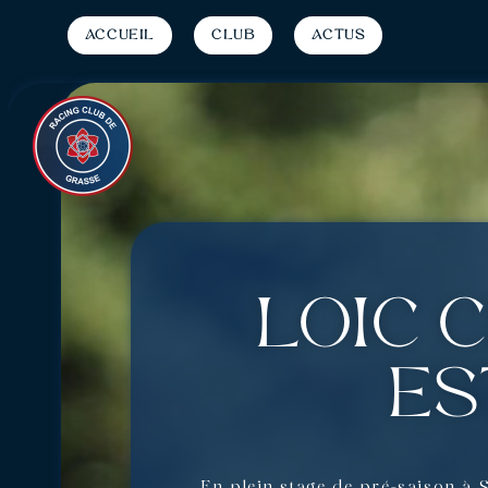
Accueil
Club
Actus
Loïc 
es
En plein stage de pré-saison à S