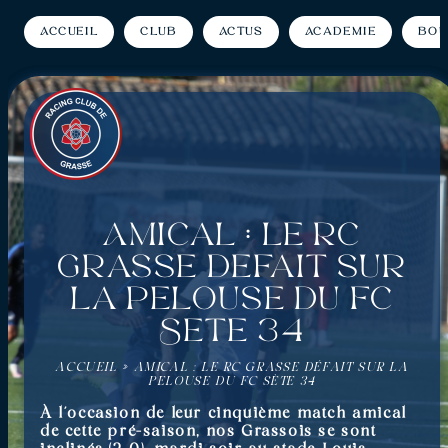
Accueil
Club
Actus
Académie
Bou
Amical : Le RC
Grasse défait sur
la pelouse du FC
Sète 34
ACCUEIL
»
AMICAL : LE RC GRASSE DÉFAIT SUR LA
PELOUSE DU FC SÈTE 34
À l’occasion de leur cinquième match amical
de cette pré-saison, nos Grassois se sont