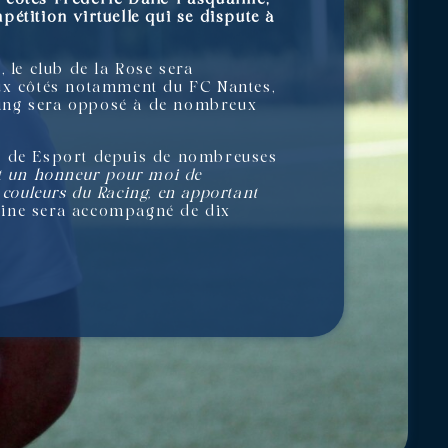
étition virtuelle qui se dispute à
 le club de la Rose sera
Aux côtés notamment du FC Nantes,
cing sera opposé à de nombreux
né de Esport depuis de nombreuses
st un honneur pour moi de
 couleurs du Racing, en apportant
ualine sera accompagné de dix