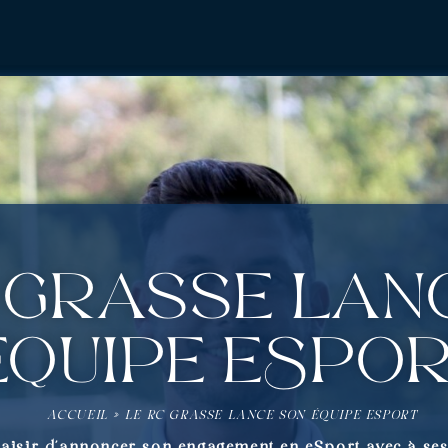
 Grasse lan
équipe eSpo
ACCUEIL
»
LE RC GRASSE LANCE SON ÉQUIPE ESPORT
laisir d’annoncer son engagement en eSport avec à ses