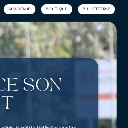
Académie
Boutique
Billetterie
ce son
rt
 côtés Frédéric Dalle-Pasqualine,