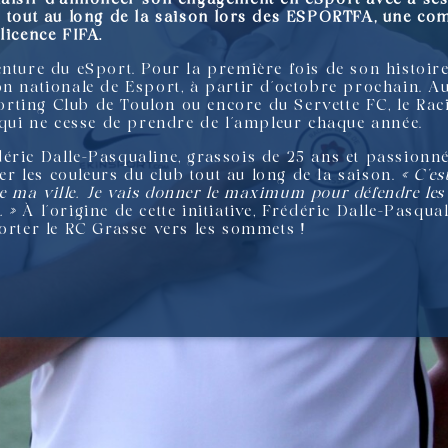
 tout au long de la saison lors des ESPORTFA, une comp
licence FIFA.
nture du eSport. Pour la première fois de son histoire,
on nationale de Esport, à partir d’octobre prochain. 
rting Club de Toulon ou encore du Servette FC, le Ra
, qui ne cesse de prendre de l’ampleur chaque année.
déric Dalle-Pasqualine, grassois de 25 ans et passion
ler les couleurs du club tout au long de la saison.
« C’e
 de ma ville. Je vais donner le maximum pour défendre les
. »
À l’origine de cette initiative, Frédéric Dalle-Pasq
porter le RC Grasse vers les sommets !