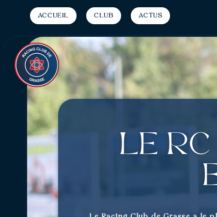
Accueil
Club
Actus
Le RC
Le Racing Club de Grasse a le p