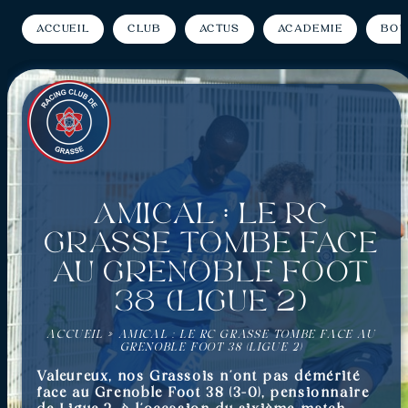
Accueil
Club
Actus
Académie
Bou
Amical : Le RC
Grasse tombe face
au Grenoble Foot
38 (Ligue 2)
ACCUEIL
»
AMICAL : LE RC GRASSE TOMBE FACE AU
GRENOBLE FOOT 38 (LIGUE 2)
Valeureux, nos Grassois n’ont pas démérité
face au Grenoble Foot 38 (3-0), pensionnaire