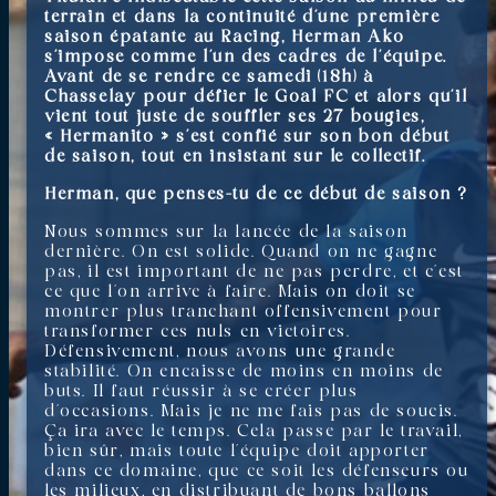
terrain et dans la continuité d’une première
saison épatante au Racing, Herman Ako
s’impose comme l’un des cadres de l’équipe.
Avant de se rendre ce samedi (18h) à
Chasselay pour défier le Goal FC et alors qu’il
vient tout juste de souffler ses 27 bougies,
« Hermanito » s’est confié
sur son bon début
de saison, tout en insistant sur le collectif.
Herman, que penses-tu de ce début de saison ?
Nous sommes sur la lancée de la saison
dernière. On est solide. Quand on ne gagne
pas, il est important de ne pas perdre, et c’est
ce que l’on arrive à faire. Mais on doit se
montrer plus tranchant offensivement pour
transformer ces nuls en victoires.
Défensivement, nous avons une grande
stabilité. On encaisse de moins en moins de
buts. Il faut réussir à se créer plus
d’occasions. Mais je ne me fais pas de soucis.
Ça ira avec le temps. Cela passe par le travail,
bien sûr, mais toute l’équipe doit apporter
dans ce domaine, que ce soit les défenseurs ou
les milieux, en distribuant de bons ballons