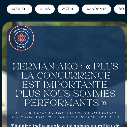
Accueil
Club
Actus
Académie
Bou
Herman Ako : « Plus
la concurrence
est importante,
plus nous sommes
performants »
ACCUEIL
»
HERMAN AKO : « PLUS LA CONCURRENCE
EST IMPORTANTE, PLUS NOUS SOMMES PERFORMANTS »
Titulaire indiscutable cette saison au milieu de