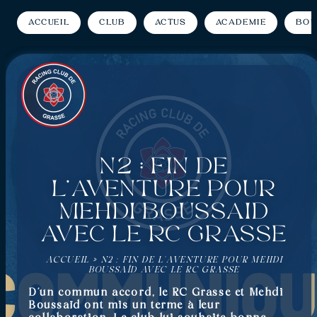
Accueil
Club
Actus
Académie
Bou
N2 : Fin de
l’aventure pour
Mehdi Boussaïd
avec le RC Grasse
ACCUEIL
»
N2 : FIN DE L’AVENTURE POUR MEHDI
BOUSSAÏD AVEC LE RC GRASSE
D’un commun accord, le RC Grasse et Mehdi
Boussaïd ont mis un terme à leur