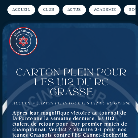
Accueil
Club
Actus
Académie
Bou
Carton plein pour
les U12 du RC
Grasse
ACCUEIL
»
CARTON PLEIN POUR LES U12 DU RC GRASSE
Apres leur magnifique victoire au tournoi de
la Fontonne la semaine dernière, les U12
étaient de retour pour leur premier match de
championnat. Verdict ? Victoire 2-1 pour nos
jeunes Grassois contre l’ES Cannet-Rocheville.