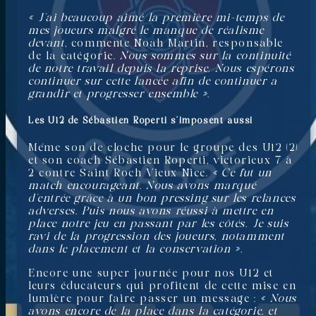
« J’ai beaucoup aimé la première mi-temps de
mes joueurs malgré le manque de réalisme
devant
, commente Noah Martin, responsable
de la catégorie.
Nous sommes sur la continuité
de notre travail depuis la reprise. Nous espérons
continuer sur cette lancée afin de continuer a
grandir et progresser ensemble ».
Les U12 de Sébastien Roperti s’imposent aussi
Même son de cloche pour le groupe des U12 (2)
et son coach Sébastien Roperti, victorieux 7 à
2 contre Saint Roch Vieux Nice.
« Ce fut un
match encourageant. Nous avons marqué
d’entrée grâce à un bon pressing sur les relances
adverses. Puis nous avons réussi à mettre en
place notre jeu en passant par les côtés. Je suis
ravi de la progression des joueurs, notamment
dans le placement et la conservation ».
Encore une super journée pour nos U12 et
leurs éducateurs qui profitent de cette mise en
lumière pour faire passer un message :
« Nous
avons encore de la place dans la catégorie, et