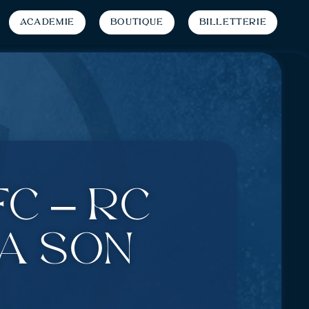
Académie
Boutique
Billetterie
FC – RC
à son