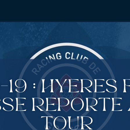
-19 : Hyères 
se reporté 
tour