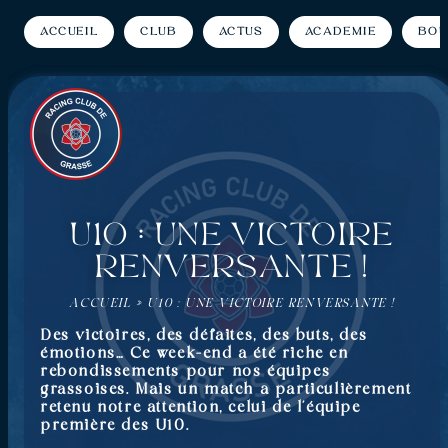
Accueil
Club
Actus
Académie
Bou
U10 : Une victoire
renversante !
ACCUEIL
»
U10 : UNE VICTOIRE RENVERSANTE !
Des victoires, des défaites, des buts, des
émotions… Ce week-end a été riche en
rebondissements pour nos équipes
grassoises. Mais un match a particulièrement
retenu notre attention, celui de l’équipe
première des U10.