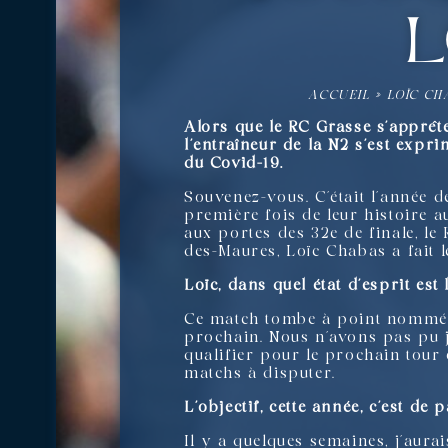
l
ACCUEIL
»
LOÏC CH
Alors que le RC Grasse s’apprêt
l’entraîneur de la N2 s’est exp
du Covid-19.
Souvenez-vous. C’était l’année 
première fois de leur histoire a
aux portes des 32e de finale, l
des-Maures, Loïc Chabas a fait l
Loïc, dans quel état d’esprit e
Ce match tombe à point nommé p
prochain. Nous n’avons pas pu j
qualifier pour le prochain tour
matchs à disputer.
L’objectif, cette année, c’est de 
Il y a quelques semaines, j’aura