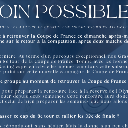
oin possible
ABAS : « LA COUPE DE FRANCE ? ON ESPÈRE TOUJOURS ALLER LE 
e à retrouver la Coupe de France ce dimanche après-mi
rimé sur le retour à la compétition, après deux matchs
dernière. Au terme d’un parcours exceptionnel, nos Gras
u 8e tour de la Coupe de France. Tombé avec les honneu
e Racing espère revivre les mêmes émotions cette saison
e point sur cette nouvelle campagne de Coupe de France
st le groupe au moment de retrouver la Coupe de France
our préparer la rencontre face à la réserve de l’Ol
ouer depuis deux semaines. Cette rencontre aura donc u
 et celui de bien préparer les semaines que nous allon
passer ce cap du 8e tour et rallier les 32e de finale ?
is répondu oui, sans hésiter. Mais la donne a un peu c