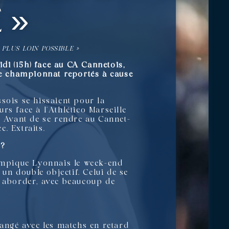
 »
PLUS LOIN POSSIBLE »
di (15h) face au CA Cannetois,
 de championnat reportés à cause
sois se hissaient pour la
rs face à l’Athlético Marseille
. Avant de se rendre au Cannet-
. Extraits.
 ?
ympique Lyonnais le week-end
n double objectif. Celui de se
s aborder, avec beaucoup de
hangé avec les matchs en retard