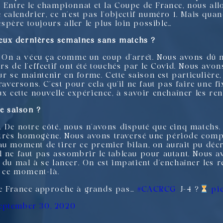
. Entre le championnat et la Coupe de France, nous all
e calendrier, ce n’est pas l’objectif numéro 1. Mais qu
père toujours aller le plus loin possible…
eux dernières semaines sans matchs ?
r. On a vécu ça comme un coup d’arrêt. Nous avons dû 
s de l’effectif ont été touchés par le Covid. Nous avons
 se maintenir en forme. Cette saison est particulière,
raversons. C’est pour cela qu’il ne faut pas faire une f
ux cette nouvelle expérience, à savoir enchaîner les ren
de saison ?
. De notre côté, nous n’avons disputé que cinq matchs.
très homogène. Nous avons traversé une période compl
au moment de tirer ce premier bilan, on aurait pu décr
l ne faut pas assombrir le tableau pour autant. Nous
 du mal à se lancer. On est impatient d’enchaîner les re
à ce moment-là.
de France approche à grands pas…
#CACRCG
J-4 ?
pi
eptember 30, 2020