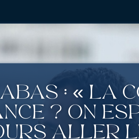
abas : « La 
nce ? On es
urs aller l