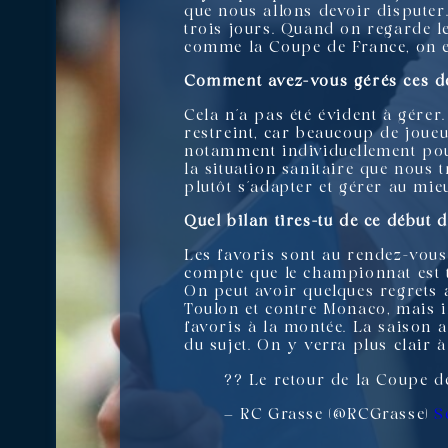
que nous allons devoir disputer
trois jours. Quand on regarde l
comme la Coupe de France, on es
Comment avez-vous gérés ces d
Cela n’a pas été évident à gére
restreint, car beaucoup de joueur
notamment individuellement pour
la situation sanitaire que nous t
plutôt s’adapter et gérer au mie
Quel bilan tires-tu de ce début 
Les favoris sont au rendez-vous
compte que le championnat est 
On peut avoir quelques regrets 
Toulon et contre Monaco, mais i
favoris à la montée. La saison a
du sujet. On y verra plus clair 
?? Le retour de la Coupe 
— RC Grasse (@RCGrasse)
S