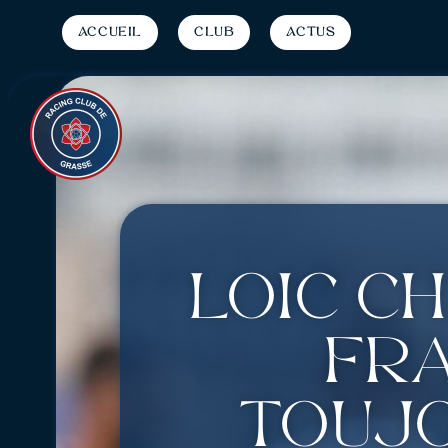
Accueil
Club
Actus
Loïc Ch
Fra
toujo