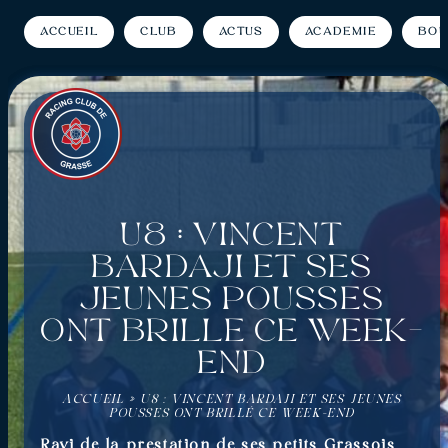
Accueil
Club
Actus
Académie
Bou
U8 : Vincent
Bardaji et ses
jeunes pousses
ont brillé ce week-
end
ACCUEIL
»
U8 : VINCENT BARDAJI ET SES JEUNES
POUSSES ONT BRILLÉ CE WEEK-END
Ravi de la prestation de ses petits Grassois,