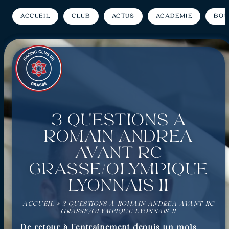
Accueil
Club
Actus
Académie
Bou
3 questions à
Romain Andrea
avant RC
Grasse/Olympique
Lyonnais II
ACCUEIL
»
3 QUESTIONS À ROMAIN ANDREA AVANT RC
GRASSE/OLYMPIQUE LYONNAIS II
De retour à l’entraînement depuis un mois