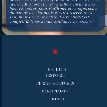
mercredi
(Le RC Grasse se déplacera à Hyères
mercredi prochain).
Il va falloir enchaîner et
bien récupérer, pour s’affirmer et se rapprocher
du trio de tête. La poule est très relevée, on le
sait, mais on va se battre. Notre effectif est
compétitif. Nous avons confiance en nous.
»
Le Club
HISTOIRE
INFRASTRUCTURES
PARTENAIRES
CONTACT