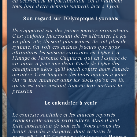
en décrochant la qualification. On a vraiment
tous hâte d’être demain (samedi) face à Lyon.
Son regard sur l’Olympique Lyonnais
Ils s’appuient sur des jeunes joueurs prometteurs.
C’est toujours intéressant de les affronter. Le jeu
va plus vite, ils sont plus jeunes, ils ont plus de
rythme. On voit ces mêmes joueurs que nous
affrontons les saisons suivantes en Ligue 1, à
l’image de Maxence Caqueret, qui en l’espace de
six mois, a joué une demi-finale de Ligue des
champions alors qu’il jouait contre nous l’année
dernière. C’est toujours des bons matchs à jouer.
On va leur montrer dans les duels qu’on est là,
qu’on est plus costaud, tout en leur mettant la
pression.
Le calendrier à venir
Le contexte sanitaire et les matchs reportés
rendent cette saison particulière. Mais il faut
faire abstraction de tout cela. Nous avons des
beaux matchs à disputer, dont certains le