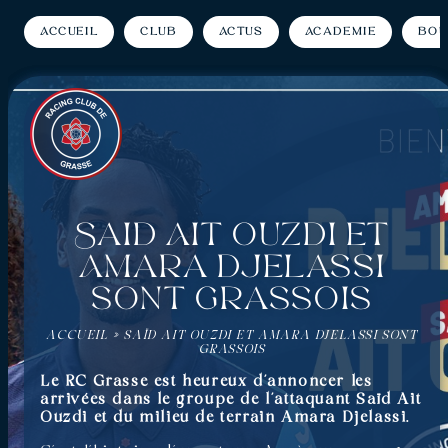
Accueil
Club
Actus
Académie
Bou
Saïd Ait Ouzdi et
Amara Djelassi
sont grassois
ACCUEIL
»
SAÏD AIT OUZDI ET AMARA DJELASSI SONT
GRASSOIS
Le RC Grasse est heureux d’annoncer les
arrivées dans le groupe de l’attaquant Saïd Ait
Ouzdi et du milieu de terrain Amara Djelassi.