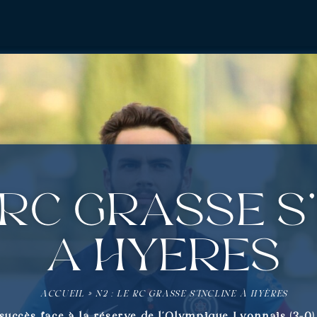
e RC Grasse s
à Hyères
ACCUEIL
»
N2 : LE RC GRASSE S’INCLINE À HYÈRES
succès face à la réserve de l’Olympique Lyonnais (3-0)