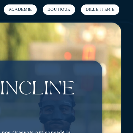
Académie
Boutique
Billetterie
’incline
, nos Grassois ont concédé la