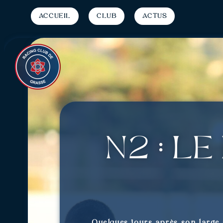
Accueil
Club
Actus
N2 : L
Quelques jours après son large 