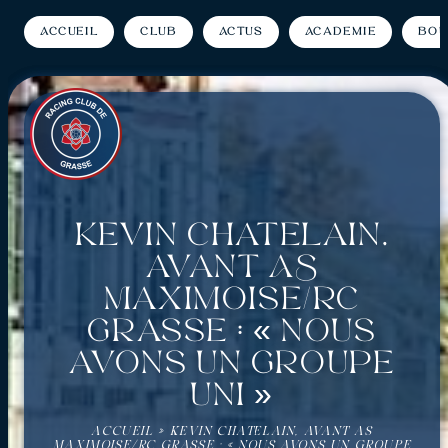
Accueil
Club
Actus
Académie
Bou
Kevin Chatelain,
avant AS
Maximoise/RC
Grasse : « Nous
avons un groupe
uni »
ACCUEIL
»
KEVIN CHATELAIN, AVANT AS
MAXIMOISE/RC GRASSE : « NOUS AVONS UN GROUPE