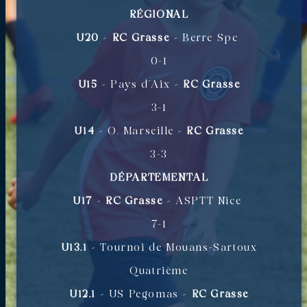
RÉGIONAL
U20
–
RC Grasse
– Berre Spc
0-1
U15
– Pays d’Aix –
RC Grasse
3-1
U14
– O. Marseille –
RC Grasse
3-3
DÉPARTEMENTAL
U17
–
RC Grasse
– ASPTT Nice
7-1
U13.1
– Tournoi de Mouans-Sartoux
Quatrième
U12.1
– US Pegomas –
RC Grasse