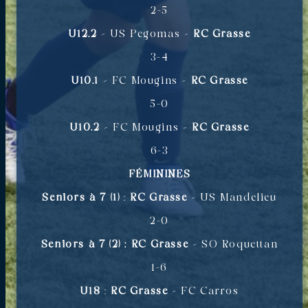
2-5
U12.2
– US Pegomas –
RC Grasse
3-4
U10.1
– FC Mougins –
RC Grasse
5-0
U10.2
– FC Mougins –
RC Grasse
6-3
FÉMININES
Seniors à 7 (1)
:
RC Grasse
– US Mandelieu
2-0
Seniors à 7 (2) :
RC Grasse
– SO Roquettan
1-6
U18
:
RC Grasse
– FC Carros